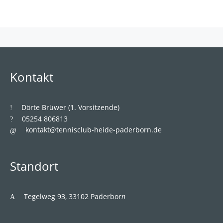
Kontakt
___
Dörte Brüwer (1. Vorsitzende)
___
05254 806813
kontakt@tennisclub-heide-paderborn.de
___
Standort
___
Tegelweg 93,
33102 Paderbor
n